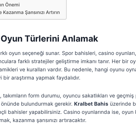
nın Önemi
le Kazanma Şansınızı Artırın
 Oyun Türlerini Anlamak
arklı oyun seçeneği sunar. Spor bahisleri, casino oyunları,
unculara farklı stratejiler geliştirme imkanı tanır. Her bir 
mikleri ve kuralları vardır. Bu nedenle, hangi oyunu oyn
 bir araştırma yapmak faydalıdır.
, takımların form durumu, oyuncu sakatlıkları ve geçmiş
öz önünde bulundurmak gerekir.
Kralbet Bahis
üzerinde bu
çli bahisler yapabilirsiniz. Casino oyunlarında ise, oyun k
nlamak, kazanma şansınızı artıracaktır.