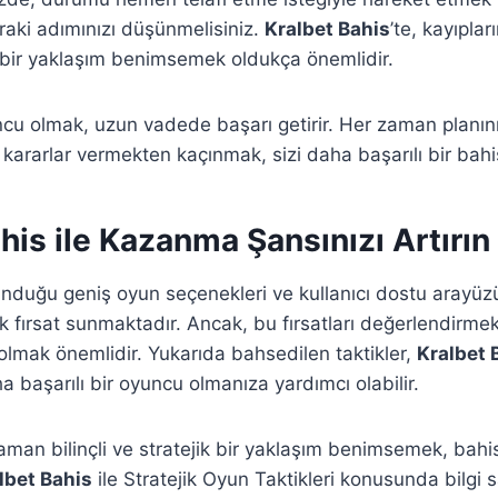
nraki adımınızı düşünmelisiniz.
Kralbet Bahis
’te, kayıplar
 bir yaklaşım benimsemek oldukça önemlidir.
oyuncu olmak, uzun vadede başarı getirir. Her zaman planı
 kararlar vermekten kaçınmak, sizi daha başarılı bir bahi
his ile Kazanma Şansınızı Artırın
unduğu geniş oyun seçenekleri ve kullanıcı dostu arayüzü
ok fırsat sunmaktadır. Ancak, bu fırsatları değerlendirmek
 olmak önemlidir. Yukarıda bahsedilen taktikler,
Kralbet 
 başarılı bir oyuncu olmanıza yardımcı olabilir.
man bilinçli ve stratejik bir yaklaşım benimsemek, bahi
lbet Bahis
ile Stratejik Oyun Taktikleri konusunda bilgi s