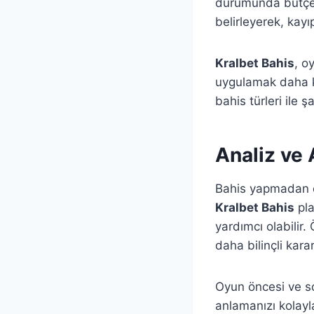
durumunda bütçeniz
belirleyerek, kayıp
Kralbet Bahis
, o
uygulamak daha kol
bahis türleri ile şa
Analiz ve
Bahis yapmadan ön
Kralbet Bahis
pla
yardımcı olabilir.
daha bilinçli kara
Oyun öncesi ve so
anlamanızı kolayla