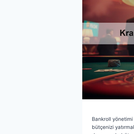
Bankroll yönetimi 
bütçenizi yatırmak