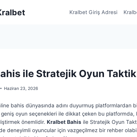
Kralbet
Kralbet Giriş Adresi
Kralb
ahis ile Stratejik Oyun Taktik
Haziran 23, 2026
nline bahis dünyasında adını duyurmuş platformlardan biri
geniş oyun seçenekleri ile dikkat çeken bu platformda, b
eliştirmek önemlidir.
Kralbet Bahis
ile Stratejik Oyun Takt
e deneyimli oyuncular için vazgeçilmez bir rehber olabi