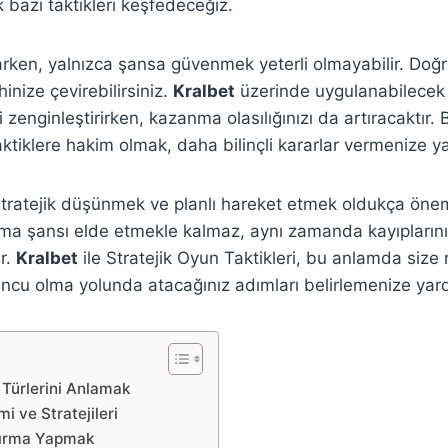
k bazı taktikleri keşfedeceğiz.
rken, yalnızca şansa güvenmek yeterli olmayabilir. Doğru 
inize çevirebilirsiniz.
Kralbet
üzerinde uygulanabilecek çe
zenginleştirirken, kazanma olasılığınızı da artıracaktır.
taktiklere hakim olmak, daha bilinçli kararlar vermenize ya
tratejik düşünmek ve planlı hareket etmek oldukça önem
ma şansı elde etmekle kalmaz, aynı zamanda kayıplarını
r.
Kralbet
ile Stratejik Oyun Taktikleri, bu anlamda size
yuncu olma yolunda atacağınız adımları belirlemenize yard
 Türlerini Anlamak
i ve Stratejileri
tırma Yapmak