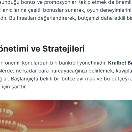
 sunduğu bonus ve promosyonları takip etmek de önemli bi
ullanıcılarına çeşitli bonuslar sunarak, oyun deneyimlerini
ir. Bu fırsatları değerlendirerek, bütçenizi daha etkili bi
önetimi ve Stratejileri
n önemli konulardan biri bankroll yönetimidir.
Kralbet B
lerde, ne kadar para harcayacağınızı belirlemek, kayıplar
ğlar. Başlangıçta belirli bir bütçe ayırmak ve bu bütçeyi
için şarttır.