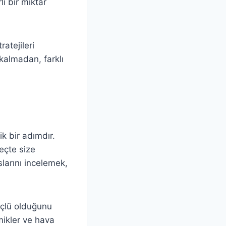
i bir miktar
atejileri
 kalmadan, farklı
k bir adımdır.
eçte size
slarını incelemek,
üçlü olduğunu
mikler ve hava