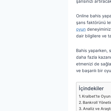
şansınızı artıraca
Online bahis yapa
şans faktörünü leh
oyun
deneyiminizi 
dair bilgilere ve 
Bahis yaparken, s
daha fazla kazan
etmenizi de sağla
ve başarılı bir o
İçindekiler
Kralbet’te Oyun
Bankroll Yönetim
Analiz ve Araş