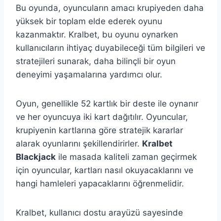
Bu oyunda, oyuncuların amacı krupiyeden daha
yüksek bir toplam elde ederek oyunu
kazanmaktır. Kralbet, bu oyunu oynarken
kullanıcıların ihtiyaç duyabileceği tüm bilgileri ve
stratejileri sunarak, daha bilinçli bir oyun
deneyimi yaşamalarına yardımcı olur.
Oyun, genellikle 52 kartlık bir deste ile oynanır
ve her oyuncuya iki kart dağıtılır. Oyuncular,
krupiyenin kartlarına göre stratejik kararlar
alarak oyunlarını şekillendirirler.
Kralbet
Blackjack
ile masada kaliteli zaman geçirmek
için oyuncular, kartları nasıl okuyacaklarını ve
hangi hamleleri yapacaklarını öğrenmelidir.
Kralbet, kullanıcı dostu arayüzü sayesinde