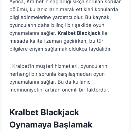
Ayrıca, Kralbet’in sağladığı sıkça sorulan sorular
bölümü, kullanıcıların merak ettikleri konularda
bilgi edinmelerine yardımcı olur. Bu kaynak,
oyuncuların daha bilinçli bir şekilde oyun
oynamalarını sağlar.
Kralbet Blackjack
ile
masada kaliteli zaman geçirirken, bu tür
bilgilere erişim sağlamak oldukça faydalıdır.
, Kralbet’in müşteri hizmetleri, oyuncuların
herhangi bir sorunla karşılaşmadan oyun
oynamalarını sağlar. Bu da kullanıcı
memnuniyetini artıran önemli bir faktördür.
Kralbet Blackjack
Oynamaya Başlamak