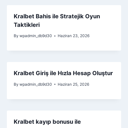
Kralbet Bahis ile Stratejik Oyun
Taktikleri
By
wpadmin_db9d30
Haziran 23, 2026
Kralbet Giriş ile Hızla Hesap Oluştur
By
wpadmin_db9d30
Haziran 25, 2026
Kralbet kayıp bonusu ile