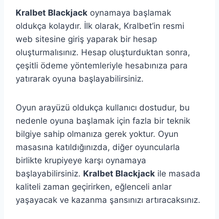
Kralbet Blackjack
oynamaya başlamak
oldukça kolaydır. İlk olarak, Kralbet’in resmi
web sitesine giriş yaparak bir hesap
oluşturmalısınız. Hesap oluşturduktan sonra,
çeşitli ödeme yöntemleriyle hesabınıza para
yatırarak oyuna başlayabilirsiniz.
Oyun arayüzü oldukça kullanıcı dostudur, bu
nedenle oyuna başlamak için fazla bir teknik
bilgiye sahip olmanıza gerek yoktur. Oyun
masasına katıldığınızda, diğer oyuncularla
birlikte krupiyeye karşı oynamaya
başlayabilirsiniz.
Kralbet Blackjack
ile masada
kaliteli zaman geçirirken, eğlenceli anlar
yaşayacak ve kazanma şansınızı artıracaksınız.