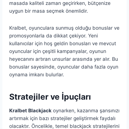
masada kaliteli zaman geçirirken, bütçenize
uygun bir masa seçmek önemlidir.
Kralbet, oyunculara sunmuş olduğu bonuslar ve
promosyonlarla da dikkat çekiyor. Yeni
kullanıcılar için hoş geldin bonusları ve mevcut
oyuncular için çeşitli kampanyalar, oyunun
heyecanını artıran unsurlar arasında yer alır. Bu
bonuslar sayesinde, oyuncular daha fazla oyun
oynama imkanı bulurlar.
Stratejiler ve İpuçları
Kralbet Blackjack
oynarken, kazanma şansınızı
artırmak için bazı stratejiler geliştirmek faydalı
olacaktır. Öncelikle, temel blackjack stratejilerini