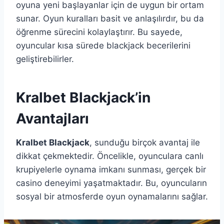
oyuna yeni başlayanlar için de uygun bir ortam
sunar. Oyun kuralları basit ve anlaşılırdır, bu da
öğrenme sürecini kolaylaştırır. Bu sayede,
oyuncular kısa sürede blackjack becerilerini
geliştirebilirler.
Kralbet Blackjack’in
Avantajları
Kralbet Blackjack
, sunduğu birçok avantaj ile
dikkat çekmektedir. Öncelikle, oyunculara canlı
krupiyelerle oynama imkanı sunması, gerçek bir
casino deneyimi yaşatmaktadır. Bu, oyuncuların
sosyal bir atmosferde oyun oynamalarını sağlar.