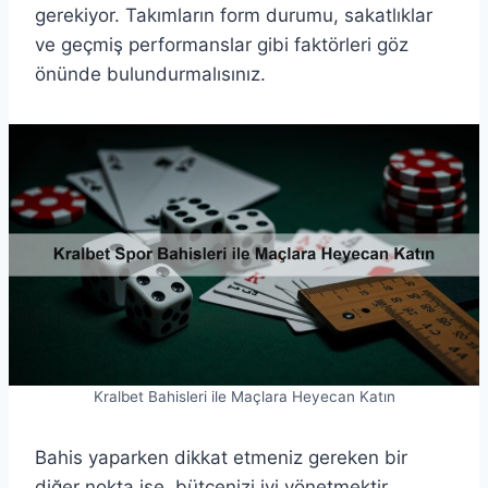
gerekiyor. Takımların form durumu, sakatlıklar
ve geçmiş performanslar gibi faktörleri göz
önünde bulundurmalısınız.
Kralbet Bahisleri ile Maçlara Heyecan Katın
Bahis yaparken dikkat etmeniz gereken bir
diğer nokta ise, bütçenizi iyi yönetmektir.