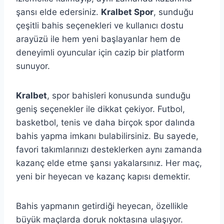
şansı elde edersiniz.
Kralbet Spor
, sunduğu
çeşitli bahis seçenekleri ve kullanıcı dostu
arayüzü ile hem yeni başlayanlar hem de
deneyimli oyuncular için cazip bir platform
sunuyor.
Kralbet
, spor bahisleri konusunda sunduğu
geniş seçenekler ile dikkat çekiyor. Futbol,
basketbol, tenis ve daha birçok spor dalında
bahis yapma imkanı bulabilirsiniz. Bu sayede,
favori takımlarınızı desteklerken aynı zamanda
kazanç elde etme şansı yakalarsınız. Her maç,
yeni bir heyecan ve kazanç kapısı demektir.
Bahis yapmanın getirdiği heyecan, özellikle
büyük maçlarda doruk noktasına ulaşıyor.