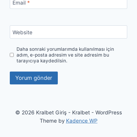
Email
*
Website
Daha sonraki yorumlarımda kullanılması için
adım, e-posta adresim ve site adresim bu
tarayıcıya kaydedilsin.
© 2026 Kralbet Giriş - Kralbet - WordPress
Theme by
Kadence WP