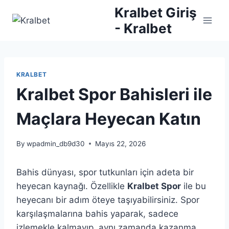
Skip
Kralbet Giriş
to
- Kralbet
content
KRALBET
Kralbet Spor Bahisleri ile
Maçlara Heyecan Katın
By
wpadmin_db9d30
Mayıs 22, 2026
Bahis dünyası, spor tutkunları için adeta bir
heyecan kaynağı. Özellikle
Kralbet Spor
ile bu
heyecanı bir adım öteye taşıyabilirsiniz. Spor
karşılaşmalarına bahis yaparak, sadece
izlemekle kalmayıp, aynı zamanda kazanma