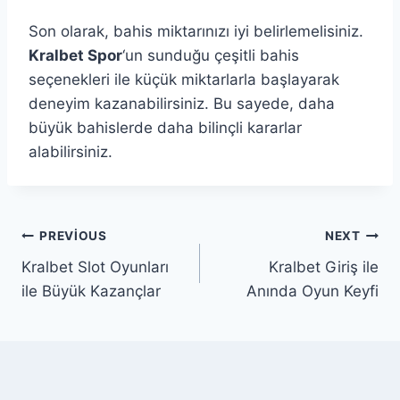
Son olarak, bahis miktarınızı iyi belirlemelisiniz.
Kralbet Spor
‘un sunduğu çeşitli bahis
seçenekleri ile küçük miktarlarla başlayarak
deneyim kazanabilirsiniz. Bu sayede, daha
büyük bahislerde daha bilinçli kararlar
alabilirsiniz.
Yazı
PREVIOUS
NEXT
Kralbet Slot Oyunları
Kralbet Giriş ile
gezinmesi
ile Büyük Kazançlar
Anında Oyun Keyfi