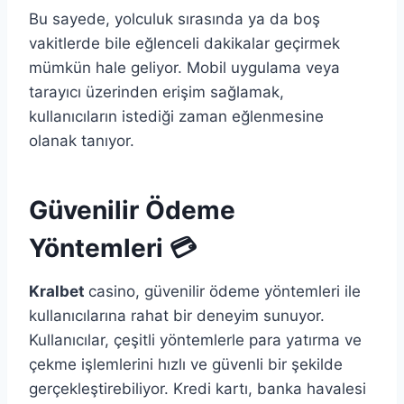
Bu sayede, yolculuk sırasında ya da boş
vakitlerde bile eğlenceli dakikalar geçirmek
mümkün hale geliyor. Mobil uygulama veya
tarayıcı üzerinden erişim sağlamak,
kullanıcıların istediği zaman eğlenmesine
olanak tanıyor.
Güvenilir Ödeme
Yöntemleri 💳
Kralbet
casino, güvenilir ödeme yöntemleri ile
kullanıcılarına rahat bir deneyim sunuyor.
Kullanıcılar, çeşitli yöntemlerle para yatırma ve
çekme işlemlerini hızlı ve güvenli bir şekilde
gerçekleştirebiliyor. Kredi kartı, banka havalesi