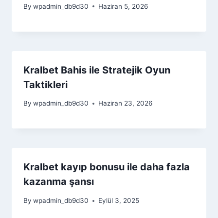
By
wpadmin_db9d30
Haziran 5, 2026
Kralbet Bahis ile Stratejik Oyun
Taktikleri
By
wpadmin_db9d30
Haziran 23, 2026
Kralbet kayıp bonusu ile daha fazla
kazanma şansı
By
wpadmin_db9d30
Eylül 3, 2025