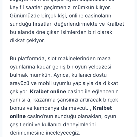
keyifli saatler geçirmenizi mümkün kılıyor.
Günümüzde birçok kişi, online casinoların
sunduğu fırsatları değerlendirmekte ve Kralbet
bu alanda öne çıkan isimlerden biri olarak
dikkat çekiyor.
Bu platformda, slot makinelerinden masa
oyunlarına kadar geniş bir oyun yelpazesi
bulmak mümkün. Ayrıca, kullanıcı dostu
arayüzü ve mobil uyumlu yapısıyla da dikkat
çekiyor.
Kralbet online
casino ile eğlencenin
yanı sıra, kazanma şansınızı artıracak birçok
bonus ve kampanya da mevcut. ,
Kralbet
online
casino’nun sunduğu olanakları, oyun
çeşitlerini ve kullanıcı deneyimlerini
derinlemesine inceleyeceğiz.