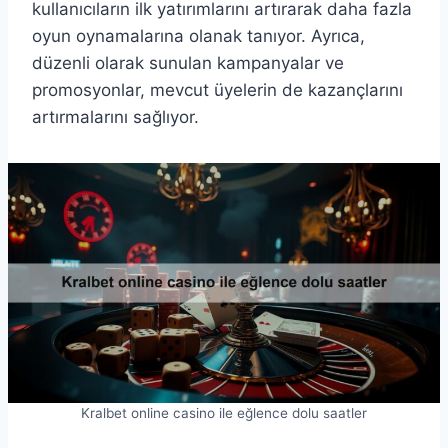
kullanıcıların ilk yatırımlarını artırarak daha fazla
oyun oynamalarına olanak tanıyor. Ayrıca,
düzenli olarak sunulan kampanyalar ve
promosyonlar, mevcut üyelerin de kazançlarını
artırmalarını sağlıyor.
Kralbet online casino ile eğlence dolu saatler