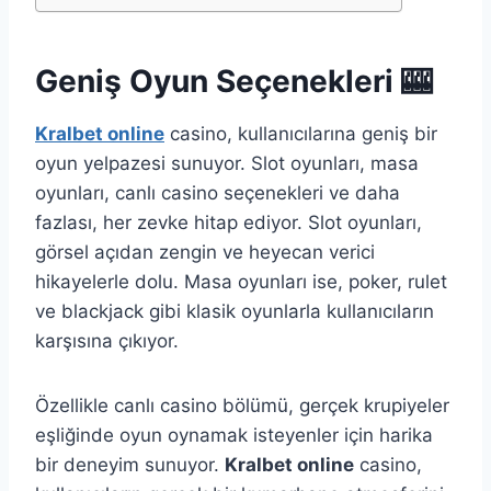
Geniş Oyun Seçenekleri 🎰
Kralbet online
casino, kullanıcılarına geniş bir
oyun yelpazesi sunuyor. Slot oyunları, masa
oyunları, canlı casino seçenekleri ve daha
fazlası, her zevke hitap ediyor. Slot oyunları,
görsel açıdan zengin ve heyecan verici
hikayelerle dolu. Masa oyunları ise, poker, rulet
ve blackjack gibi klasik oyunlarla kullanıcıların
karşısına çıkıyor.
Özellikle canlı casino bölümü, gerçek krupiyeler
eşliğinde oyun oynamak isteyenler için harika
bir deneyim sunuyor.
Kralbet online
casino,