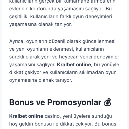
kullanıcıların gerçek bir kumarhane atmosferini
evlerinin konforunda yaşamasını sağlıyor. Bu
çeşitlilik, kullanıcıların farklı oyun deneyimleri
yaşamasına olanak tanıyor.
Ayrıca, oyunların düzenli olarak güncellenmesi
ve yeni oyunların eklenmesi, kullanıcıların
sürekli olarak yeni ve heyecan verici deneyimler
yaşamasını sağlıyor.
Kralbet online
, bu yönüyle
dikkat çekiyor ve kullanıcıların sıkılmadan oyun
oynamasına olanak tanıyor.
Bonus ve Promosyonlar 💰
Kralbet online
casino, yeni üyelere sunduğu
hoş geldin bonusu ile dikkat çekiyor. Bu bonus,