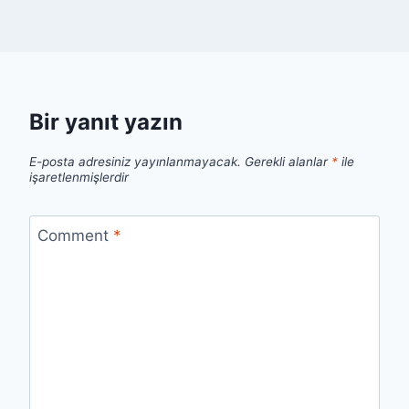
Bir yanıt yazın
E-posta adresiniz yayınlanmayacak.
Gerekli alanlar
*
ile
işaretlenmişlerdir
Comment
*